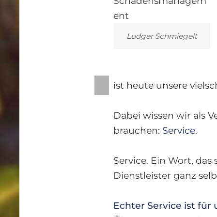
 privat oder
Ludger Schmiegelt
 unser
P
ist heute unsere viels
R
EV
Dabei wissen wir als 
n Vorgang ab.
IO
brauchen:
Service
.
beit.
U
S
Service. Ein Wort, das 
Dienstleister ganz sel
Echter Service ist fü