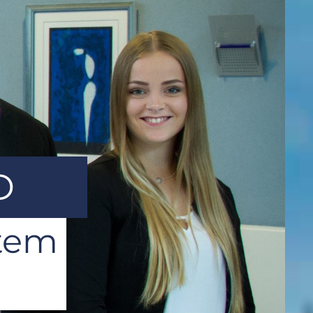
D
htem