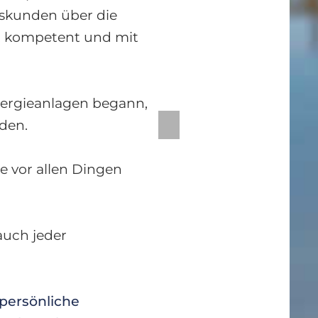
Stephan Ko
skunden über die
, kompetent und mit
außerhalb Ihr
auch bestens 
ergieanlagen begann,
N
nden.
EX
Wir helfen Ih
T
e vor allen Dingen
und nehmen I
 auch jeder
 persönliche