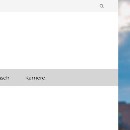
MBH
nsch
Karriere