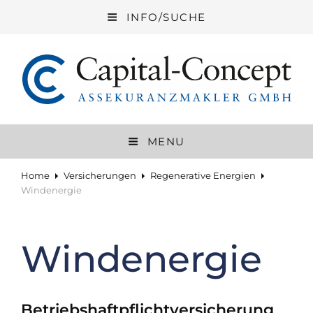
INFO/SUCHE
CAPITAL-CONCEPT ASSEKURANZ
GMBH
MENU
Versicherungen Mit Echtem Service
Home
Versicherungen
Regenerative Energien
Windenergie
Windenergie
Betriebshaftpflichtversicherung