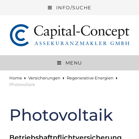
INFO/SUCHE
CAPITAL-CONCEPT ASSEKURANZ
GMBH
MENU
Versicherungen Mit Echtem Service
Home
Versicherungen
Regenerative Energien
Photovoltaik
Photovoltaik
Betriebshaftpflichtversicherung